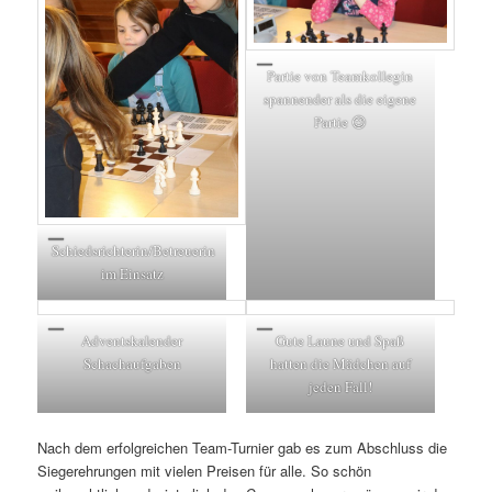
Partie von Teamkollegin
spannender als die eigene
Partie 😉
Schiedsrichterin/Betreuerin
im Einsatz
Adventskalender
Gute Laune und Spaß
Schachaufgaben
hatten die Mädchen auf
jeden Fall!
Nach dem erfolgreichen Team-Turnier gab es zum Abschluss die
Siegerehrungen mit vielen Preisen für alle. So schön