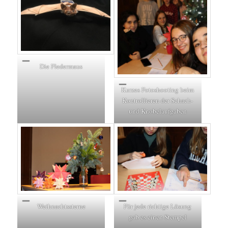
Die Fledermaus
Kurzes Fotoshooting beim
Kontrollieren der Schach-
und Knobelaufgaben
Weihnachtssterne
Für jede richtige Lösung
gab es einen Stempel