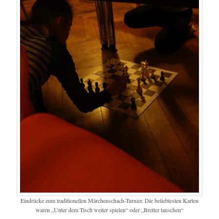
Eindrücke zum traditionellen Märchenschach-Turnier. Die beliebtesten Karten
waren „Unter dem Tisch weiter spielen“ oder „Bretter tauschen“