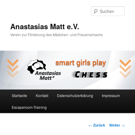
Zum
Inhalt
Such
wechseln
Anastasias Matt e.V.
Verein zur Förderung des Mädchen- und Frauenschachs
Hauptmenü
Startseite
Kontakt
Datenschutzerklärung
Impressum
Escaperoom-Training
Beitrags-
←
Zurück
Weiter
→
Navigation