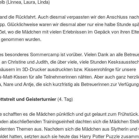
elb (Linnea, Laura, Linda)
and die Rückfahrt. Auch diesmal verpassten wir den Anschluss nac
pp. Glücklichweise waren wir diesmal aber nur eine halbe Stunde spä
el, wo die Mädchen mit vielen Erlebnissen im Gepäck von ihren Elte
 genommen wurden.
res besonderes Sommercamp ist vorüber. Vielen Dank an alle Betreue
an Christine und Judith, die über viele, viele Stunden Kesksausstec
äusern im 3D-Drucker ausdruckten bzw. Kissenrohlinge für unsere
-Matt-Kissen für alle Teilnehmerinnen nähten. Aber auch ganz herzl
 Nare und Antje, die sich kurzfristig als Betreuerinnen zur Verfügung 
tstreit und Geisterturnier
(4. Tag)
 schafften es die Mädchen pünktlich und gut gelaunt zum Frühstück.
nden abschließenden Trainingseinheit dachten sich die Mädchen Stel
elernten Themen aus. Nachdem sich die Mädchen aus Slytherin und G
ldet hatten, setzten auch sie heute das Harry Potter Puzzle zusamm