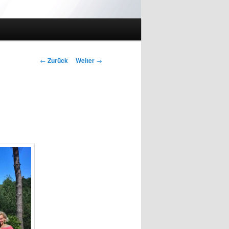
Beitrags-
←
Zurück
Weiter
→
Navigation