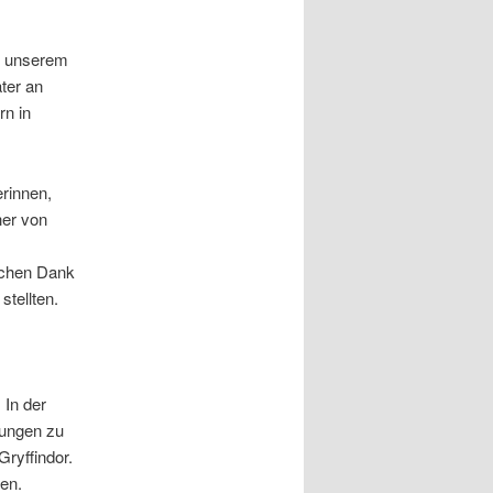
h unserem
ter an
rn in
rinnen,
her von
ichen Dank
stellten.
 In der
lungen zu
ryffindor.
en.