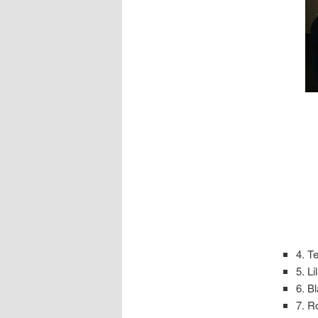
4. T
5. Li
6. B
7. R