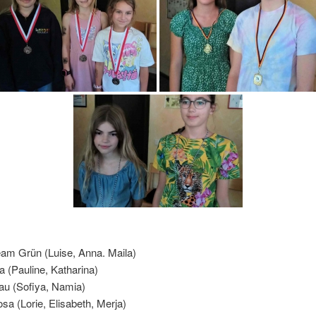
eam Grün (Luise, Anna. Maila)
la (Pauline, Katharina)
lau (Sofiya, Namia)
osa (Lorie, Elisabeth, Merja)