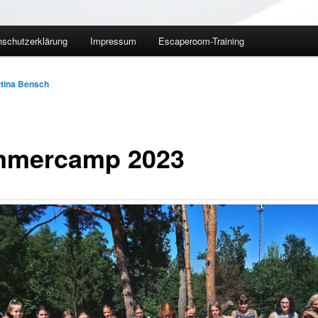
nschutzerklärung
Impressum
Escaperoom-Training
tina Bensch
mercamp 2023