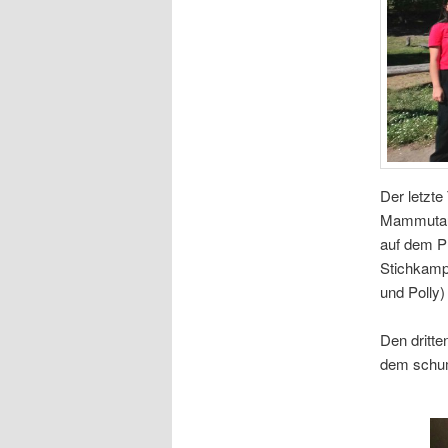
Der letzt
Mammutauf
auf dem P
Stichkamp
und Polly)
Den dritte
dem schum