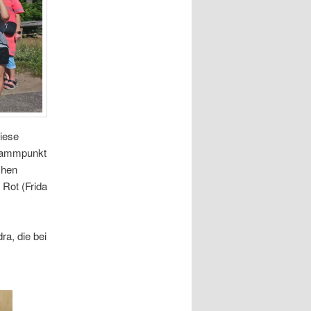
iese
grammpunkt
chen
Rot (Frida
a, die bei