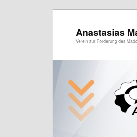
Zum
Inhalt
wechseln
Anastasias Ma
Verein zur Förderung des Mäd