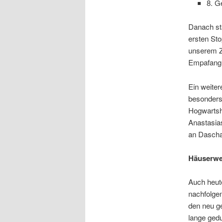
8. G
Danach st
ersten Sto
unserem Zi
Empafang
Ein weite
besonders 
Hogwartsh
Anastasias
an Dascha,
Häuserwet
Auch heute
nachfolge
den neu g
lange gedu