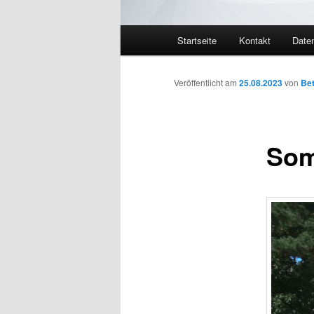
Hauptmenü
Startseite
Kontakt
Date
Veröffentlicht am
25.08.2023
von
Bet
Som