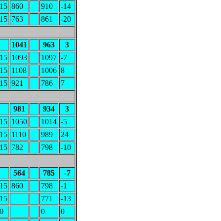
15
860
910
-14
15
763
861
-20
1041
963
3
15
1093
1097
-7
15
1108
1006
8
15
921
786
7
981
934
3
15
1050
1014
-5
15
1110
989
24
15
782
798
-10
564
785
-7
15
860
798
-1
15
771
-13
0
0
0