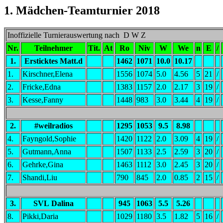
1. Mädchen-Teamturnier 2018
Inoffizielle Turnierauswertung nach D W Z
Nr.
Teilnehmer
Tit.
At
Ro
Niv
W
We
n
E
/
1.
Ersticktes Matt.d
1462
1071
10.0
10.17
1.
Kirschner,Elena
1556
1074
5.0
4.56
5
21
/
2.
Fricke,Edna
1383
1157
2.0
2.17
3
19
/
3.
Kesse,Fanny
1448
983
3.0
3.44
4
19
/
2.
#weilradios
1295
1053
9.5
8.98
4.
Fayngold,Sophie
1420
1122
2.0
3.09
4
19
/
5.
Gutmann,Anna
1507
1133
2.5
2.59
3
20
/
6.
Gehrke,Gina
1463
1112
3.0
2.45
3
20
/
7.
Shandi,Liu
790
845
2.0
0.85
2
15
/
3.
SVL Dalina
945
1063
5.5
5.26
8.
Pikki,Daria
1029
1180
3.5
1.82
5
16
/