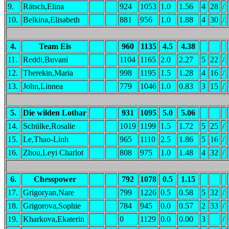
9.
Rätsch,Elina
924
1053
1.0
1.56
4
28
/
10.
Belkina,Elisabeth
881
956
1.0
1.88
4
30
/
4.
Team Eis
960
1135
4.5
4.38
11.
Reddi,Buvani
1104
1165
2.0
2.27
5
22
/
12.
Therekin,Maria
998
1195
1.5
1.28
4
16
/
13.
John,Linnea
779
1046
1.0
0.83
3
15
/
5.
Die wilden Lothar
931
1095
5.0
5.06
14.
Schülke,Rosalie
1019
1199
1.5
1.72
5
25
/
15.
Le,Thao-Linh
965
1110
2.5
1.86
5
16
/
16.
Zhou,Leyi Charlot
808
975
1.0
1.48
4
32
/
6.
Chesspower
792
1078
0.5
1.15
17.
Grigoryan,Nare
799
1226
0.5
0.58
5
32
/
18.
Grigorova,Sophie
784
945
0.0
0.57
2
33
/
19.
Kharkova,Ekaterin
0
1129
0.0
0.00
3
/