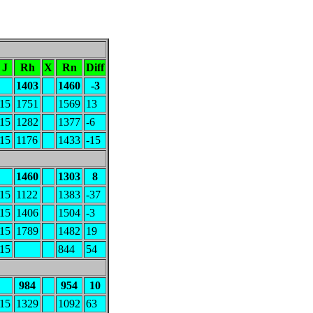
J
Rh
X
Rn
Diff
1403
1460
-3
15
1751
1569
13
15
1282
1377
-6
15
1176
1433
-15
1460
1303
8
15
1122
1383
-37
15
1406
1504
-3
15
1789
1482
19
15
844
54
984
954
10
15
1329
1092
63